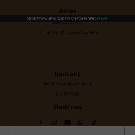
Adres
Strona www stworzona w
kreatorze
Web
Wave
.
Kraków, 30-611
Beskidzka 30 - pierwsze piętro
Kontakt
ziebafotograf@gmail.com
518 809 186
Śledź nas