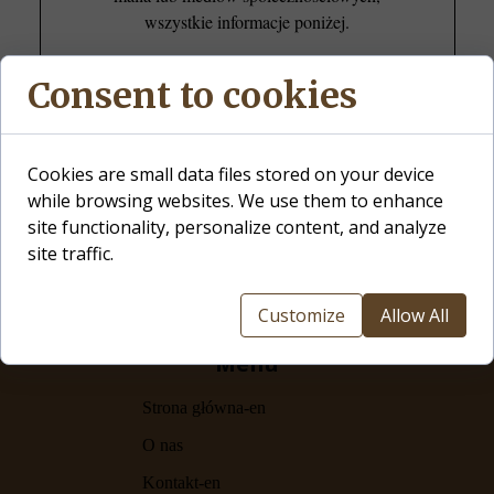
wszystkie informacje poniżej.
518 809 186
Consent to cookies
ziebafotograf@gmail.com
Cookies are small data files stored on your device
while browsing websites. We use them to enhance
site functionality, personalize content, and analyze
site traffic.
Customize
Allow All
Menu
Strona główna-en
O nas
Kontakt-en