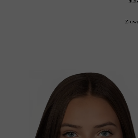
nad
Z uwa