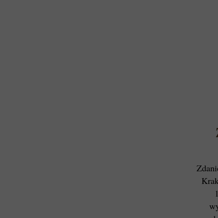
Zdani
Krak
wy