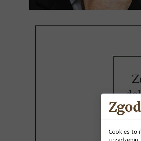
Z
do
Zgod
Cookies to 
urządzeniu 
KILK