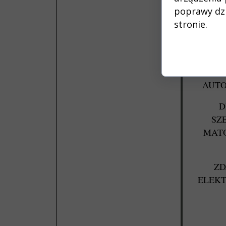
poprawy dzia
KILK
stronie.
WYBI
WY
RET
AUTO
D
SZ
MAT
ZD
ELEKT