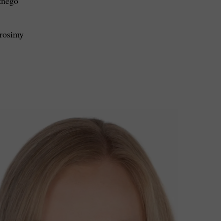
znego
prosimy