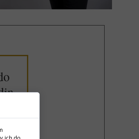
do
din
Y
m
NAWET
y ich do