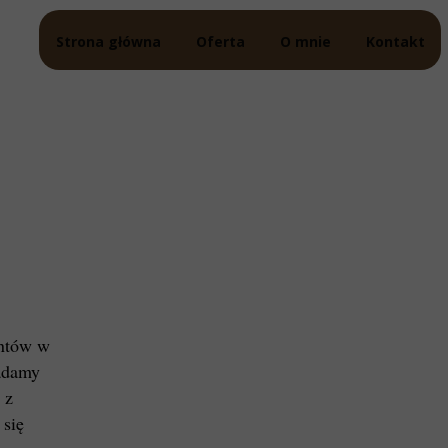
Strona główna
Oferta
O mnie
Kontakt
entów w
iadamy
 z
 się