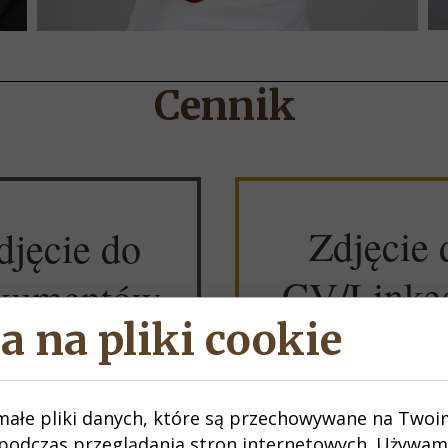
Cennik
Zdjęcie 
djęcie do
CV/Linke
kumentów
a na pliki cookie
WYKONUJEM
małe pliki danych, które są przechowywane na Twoi
WYKONUJEMY
KILKANAŚCIE, A 
podczas przeglądania stron internetowych. Używam
ANAŚCIE, A NAWET