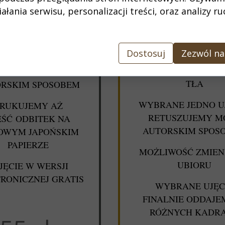
KILKADZIESIĄT UJ
łania serwisu, personalizacji treści, oraz analizy r
ADZIESIĄT UJĘĆ I
WYBIERAMY NAJLEP
ERAMY NAJLEPSZE
NICH.
Z NICH.
Dostosuj
Zezwól na
WYKORZYSTUJEMY 
BRANE UJĘCIE
USTAWIENIA ŚWIA
USZUJEMY MOIM
TŁA
RSKIM SPOSOBEM
WYBRANE JEDNO UJ
RUKUJEMY AŻ
RETUSZUJEMY M
EŚĆ ODBITEK NA
AUTORSKIM SPOS
OWYM JAPOŃSKIM
PAPIERZE
MOŻLIWOŚĆ ZMIEN
UBIORU
JĘCIE W WERSJI
RONICZNEJ GRATIS
WYBRANE UJĘC
FINALNIE ODDAJE
RÓŻNYCH KADR