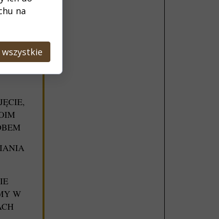
ĘĆ I
uchu na
SZE Z
 wszystkie
RÓŻNE
TŁA I
ĘCIE,
OIM
OBEM
IANIA
IE
MY W
ACH